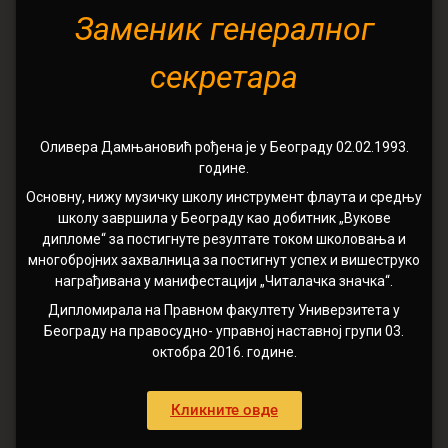
Заменик генералног
секретара
Оливера Дамњановић рођена је у Београду 02.02.1993.
године.
Основну, нижу музичку школу инструмент флаута и средњу
школу завршила у Београду као добитник „Вукове
дипломе“ за постигнуте резултате током школовања и
многобројних захвалница за постигнут успех и вишеструко
награђивана у манифестацији „Читалачка значка“.
Дипломирала на Правном факултету Универзитета у
Београду на правосудно- управној наставној групи 03.
октобра 2016. године.
Кликните овде