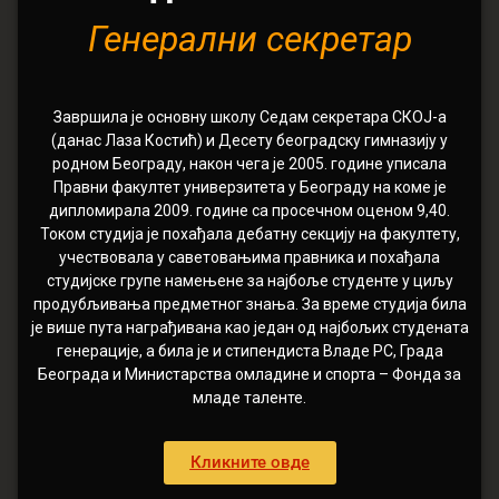
Генерални секретар
Завршила је основну школу Седам секретара СКОЈ-а
(данас Лаза Костић) и Десету београдску гимназију у
родном Београду, након чега је 2005. године уписала
Правни факултет универзитета у Београду на коме је
дипломирала 2009. године са просечном оценом 9,40.
Током студија је похађала дебатну секцију на факултету,
учествовала у саветовањима правника и похађала
студијске групе намењене за најбоље студенте у циљу
продубљивања предметног знања. За време студија била
је више пута награђивана као један од најбољих студената
генерације, а била је и стипендиста Владе РС, Града
Београда и Министарства омладине и спорта – Фонда за
младе таленте.
Кликните овде