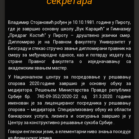
секретара
Владимир Стојановић рођен је 10.10.1981. године у Пироту,
где је завршио основну школу „Вук Караџић“ и Гимназију
„Предраг Костић“ у Пироту – друштвено језички смер.
Дипломирао је на Правном факултету Универзитет у
Београду и стекао стручно звање дипломирани правник на
смеру за међународне односе, као и потврду издату од
стране Правног факултета о изједначавању са
академским звањем мастер.
У Националном центру за посредовање у решавању
спорова 2020.године завршио је основну обуку за
медијатора. Решењем Министарства Правде републике
Србије бр. 740-09-352/2020-22 од 31.3.2020. године
именован је за лиценцираног посредника у решавању
спорова – медијатора. Специјализовану обуку из области
банкарских услуга, лизинга и осигурања завршио је у
Центру за конструктивно решавање сукоба Србије .
Говори енглески језик, а елементарни ниво знања поседује
из француског језика.