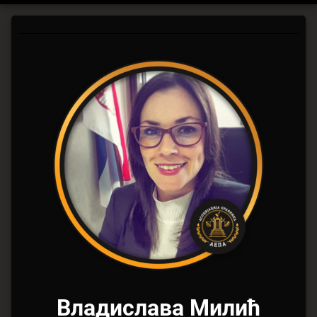
Генерални
секретаријат
Владислава Милић