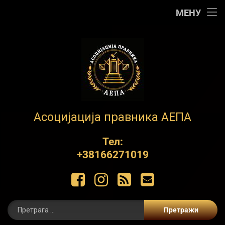
Почетна
МЕНУ
АЕПА
О нама
Контакт
Обуке
АЕПА
Асоцијација правника АЕПА
Пројекти
Тел:
+38166271019
ЋИР
Фацебоок
Инстаграм
РСС
Е-маил