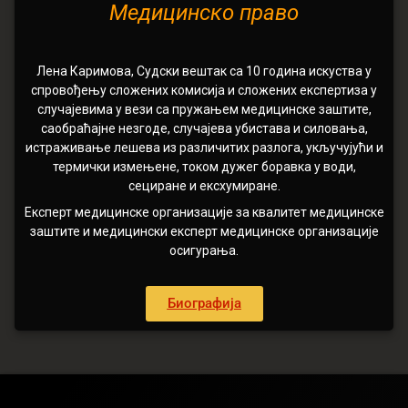
Медицинско право
Лена Каримова, Судски вештак са 10 година искуства у
спровођењу сложених комисија и сложених експертиза у
случајевима у вези са пружањем медицинске заштите,
саобраћајне незгоде, случајева убистава и силовања,
истраживање лешева из различитих разлога, укључујући и
термички измењене, током дужег боравка у води,
сециране и ексхумиране.
Експерт медицинске организације за квалитет медицинске
заштите и медицински експерт медицинске организације
осигурања.
Биографија