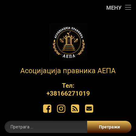
Почетна
МЕНУ
АЕПА
О нама
Контакт
Обуке
АЕПА
Асоцијација правника АЕПА
Пројекти
Тел:
+38166271019
ЋИР
Фацебоок
Инстаграм
РСС
Е-маил