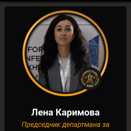
Департман
за
Медицинско
право
Лена Каримова
Председник департмана за