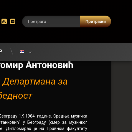
цебоок
Инстаграм
РСС
Е-маил
Р
томир Антоновић
 Департмана за
бедност
Београду 1.9.1984. године. Средња музичка
танковић“ у Београду (смер за музичког
не. Дипломирао је на Правном факултету