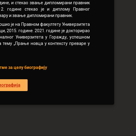
године, и стекао звање дипломирани правник
12. године стекао је и диплому Правног
зару и звање дипломирани правник.
вршио је на Правном факултету Универзитета
и, 2015. године. 2021. године је докторирао
налног Универзитета у Горажду, успешном
а тему „Прање новца у контексту преваре у
гме за целу биографију
иографија