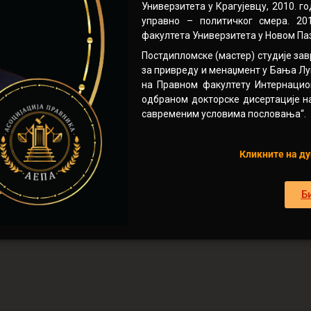
Универзитета у Крагујевцу, 2010. 
управно – политичког смера. 20
факултета Универзитета у Новом Па
Постдипломске (мастер) студије за
за привреду и менаџмент у Бања Луц
на Правном факултету Интернацио
одбраном докторске дисертације н
савременим условима пословања“.
Кликните на ду
Б