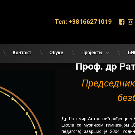
Фа
Тел:
+38166271019
Контакт
Обуке
Пројекти
ЋИ
Проф. др Ра
Председник
без
Др Ратомир Антоновић рођен је у 
школа са музичком гимназијом „С
педагога) завршио је 2004. годи