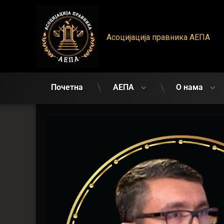
АЕПА
Асоцијација правника АЕПА
Почетна
АЕПА
О нама
Департман
за
безбедност