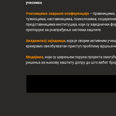
учесника
.
Учесницима завршне конференције
– правницима, 
тужиоцима, наставницима, психолозима, социјалн
представницима институција, који су заједнички ф
препоруке за унапређење система заштите.
Академској заједници
, која је својим активним уч
креирамо свеобухватан приступ проблему вршњачк
Медијима
, који су ширењем порука пројекта омогућ
решења за њихову заштиту допру до што већег бро