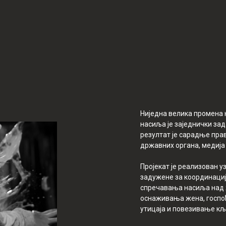
Ниједна велика промена 
насиља је заједнички зад
резултат је сарадње пра
државних органа, медија
Пројекат је реализован 
задужене за координациј
спречавања насиља над 
оснаживања жена, госп
утицаја и повезивање кљ