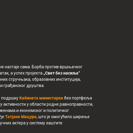
не настаје сама. Борба против вршњачког
атак, а успех пројекта
„Свет без насиља“
вних стручњака, образовних институција,
 и грађанског друштва.
уз подршку
Кабинета министарке
без портфеља
у активности у области родне равноправности,
женама и економског и политичког
ође
Татјане Мацуре
, што је омогућило ширење
учних актера у систему заштите.