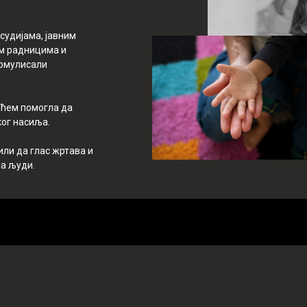
судијама, јавним
им радницима и
ормулисали
ешћем помогла да
ог насиља.
или да глас жртава и
ја људи.