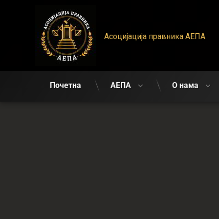
АЕПА
Асоцијација правника АЕПА
Почетна
АЕПА
О нама