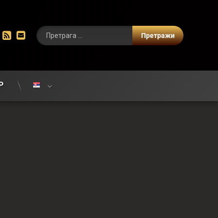
цебоок
Инстаграм
РСС
Е-маил
Р