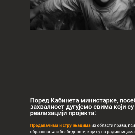
Поред Кабинета министарке, посе
захвалност дугујемо свима који с
реализацији пројекта:
Предавачима и стручњацима
из области права, пси
образовања и безбедности, који су на радионицам