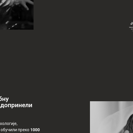
бну
у допринели
хологије,
а обучили преко
1000