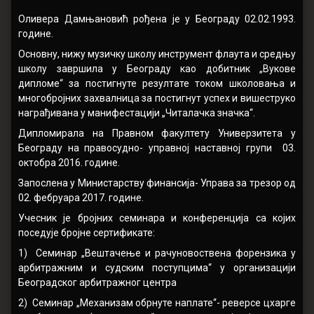
Оливера Дамњановић рођена је у Београду 02.02.1993.
године.
Основну, нижу музичку школу инструмент флаута и средњу
школу завршила у Београду као добитник „Вукове
дипломе“ за постигнуте резултате током школовања и
многобројних захвалница за постигнут успех и вишеструко
награђивана у манифестацији „Читалачка значка“.
Дипломирала на Правном факултету Универзитета у
Београду на правосудно- управној наставној групи 03.
октобра 2016. године.
Запослена у Министарству финансија- Управа за трезор од
02. фебруара 2017. године.
Учесник је бројних семинара и конференција са којих
поседује бројне сертификате:
1) Семинар „Вештачење и рачуновоствена форензика у
арбитражним и судским поступцима“ у организацији
Београдског арбитражног центра
2) Семинар „Механизам обрнуте наплате“- реверсе цхарге