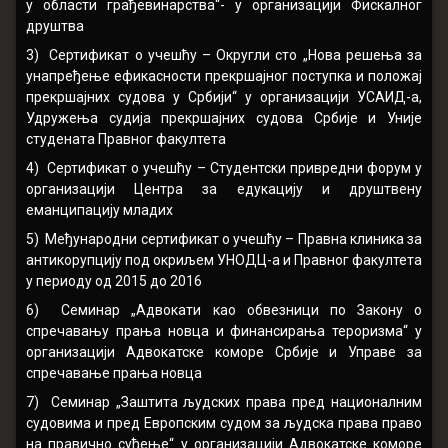
у области грађевинарства“- у организацији Фискалног
друштва
3) Сертификат о учешћу – Округли сто „Нова решења за
унапређење ефикасности прекршајног поступка и положај
прекршајних судова у Србији“ у организацији УСАИД-а,
Удружења судија прекршајних судова Србије и Уније
студената Правног факултета
4) Сертификат о учешћу – Студентски привредни форум у
организацији Центра за едукацију и друштвену
еманципацију младих
5) Међународни сертификат о учешћу – Правна клиника за
антикорупцију под окриљем УНОДЦ-а и Правног факултета
у периоду од 2015 до 2016
6) Семинар „Адвокати као обвезници по Закону о
спречавању прања новца и финансирања тероризма“ у
организацији Адвокатске коморе Србије и Управе за
спречавање прања новца
7) Семинар „Заштита људских права пред националним
судовима и пред Европским судом за људска права право
на правично суђење“ у организацији Адвокатске коморе