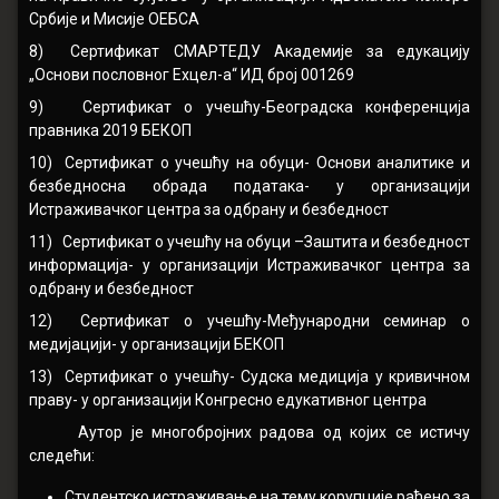
Србије и Мисије ОЕБСА
8) Сертификат СМАРТЕДУ Академије за едукацију
„Основи пословног Еxцел-а“ ИД број 001269
9) Сертификат о учешћу-Београдска конференција
правника 2019 БЕКОП
10) Сертификат о учешћу на обуци- Основи аналитике и
безбедносна обрада података- у организацији
Истраживачког центра за одбрану и безбедност
11) Сертификат о учешћу на обуци –Заштита и безбедност
информација- у организацији Истраживачког центра за
одбрану и безбедност
12) Сертификат о учешћу-Међународни семинар о
медијацији- у организацији БЕКОП
13) Сертификат о учешћу- Судска медиција у кривичном
праву- у организацији Конгресно едукативног центра
Аутор је многобројних радова од којих се истичу
следећи:
Студентско истраживање на тему корупције рађено за