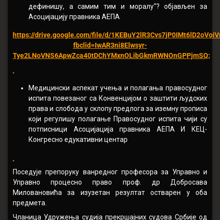
дефинишу, а самим тим и моралу“? објављен за
Асоцијацију правника АЕПА
https://drive.google.com/file/d/1KEBuY2lR3Cvs7jP0IMt6lD2oVoiV
fbclid=IwAR3ni8Elwsyr-
Tye2LNoVNS6ApwZca40tDChYMxnOLibGkmRWNOnGPPjmSQ
;
Медицински аспекат учења и полагања правосудног
испита повезаног са Конвенцијом о заштити људских
права и слобода у склопу предлога за иземну прописа
који регулишу полагање Правосудног испита чији су
потписници Асоцијација правника АЕПА И КЕЦ-
Конгресно едукативни центар
Поседује препоруку ванредног професора за Управно и
Управно процесно право проф. др Добросава
Миловановића за изузетан резултат остварен у оба
предмета.
Чланица Удружења судија прекршајних судова Србије од