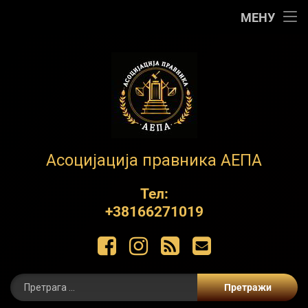
Почетна
МЕНУ
АЕПА
О нама
Контакт
Обуке
АЕПА
Асоцијација правника АЕПА
Пројекти
Тел:
+38166271019
ЋИР
Фацебоок
Инстаграм
РСС
Е-маил