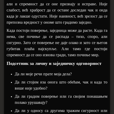
али и спремност да се оне признају и исправе. Није
слабост, већ храброст да се остане доследан чак и онда
када је лакше одустати. Није наивност, већ зрелост да се
препозна вредност у ономе што градимо заједно.
Када постоји поверење, заједница може да расте. Када га
нема, све почиње да се распада
–
тихо, споро, али
сигурно. Зато се поверење не даје олако и зато се његов
губитак плаћа најскупље. Али тамо где постоји
спремност да се оно изнова гради, тамо почиње мир.
Подсетник за личну и заједничку одговорност
Да ли моје речи прате моја дела?
Да ли стојим иза онога што обећам, чак и када то
више није удобно?
Да ли градим поверење или га својим понашањем
полако урушавају?
Да ли у односу са другима тражим сигурност или