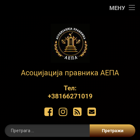
Почетна
МЕНУ
АЕПА
О нама
Контакт
Обуке
АЕПА
Асоцијација правника АЕПА
Пројекти
Тел:
+38166271019
ЋИР
Фацебоок
Инстаграм
РСС
Е-маил