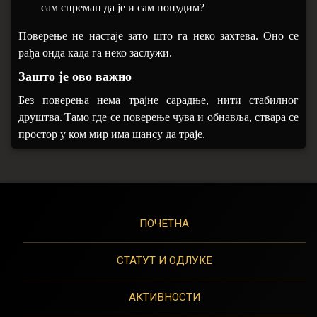
сам спреман да је и сам понудим?
Поверење не настаје зато што га неко захтева.
Оно се
рађа онда када га неко заслужи
.
Зашто је ово важно
Без поверења нема трајне сарадње, нити стабилног
друштва.
Тамо где се поверење чува и обнавља, ствара се
простор у ком мир има шансу да траје.
ПОЧЕТНА
СТАТУТ И ОДЛУКЕ
АКТИВНОСТИ