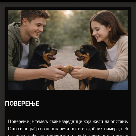
ПОВЕРЕЊЕ
Цатегориес:
Постед он
Упдатед он
бy
Аманет
Марија Дедовић
30/01/2026
30/01/2026
Дијалогу
ПОВЕРЕЊЕ
Поверење је темељ сваке заједнице која жели да опстане.
Оно се не рађа из лепих речи нити из добрих намера, већ
из дела која се понављају и која временом постају