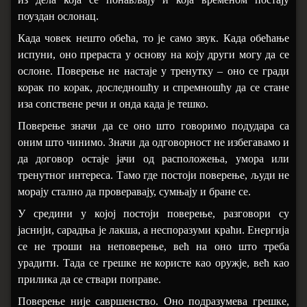
поуздан ослонац.
Када човек нешто обећа, то је само звук. Када обећање
испуни, оно прераста у основу на коју други могу да се
ослоне. Поверење не настаје у тренутку
–
оно се гради
корак по корак, доследношћу и спремношћу да се стане
иза сопствене речи и онда када је тешко.
Поверење значи да се оно што говоримо подудара са
оним што чинимо. Значи да одговорност не избегавамо и
да договор остаје јачи од расположења, умора или
тренутног интереса. Тамо где постоји поверење, људи не
морају стално да проверавају, сумњају и бране се.
У средини у којој постоји поверење, разговори су
јаснији, сарадња је лакша, а неспоразуми краћи. Енергија
се не троши на неповерење, већ на оно што треба
урадити. Тада се грешке не користе као оружје, већ као
прилика да се ствари поправе.
Поверење није савршенство. Оно подразумева грешке,