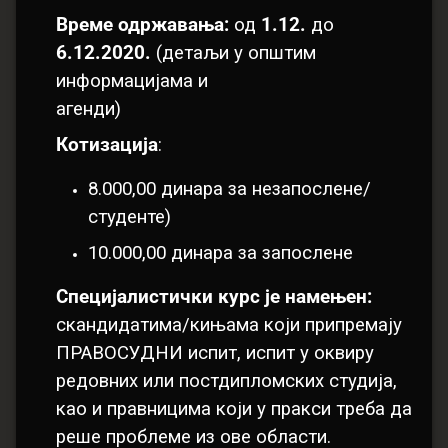
Време одржавања:
од
1.12.
до
6.12.2020.
(детаљи у општим
информацијама и
агенди)
Котизација
:
8.000,00 динара за незапослене/
студенте)
10.000,00 динара за запослене
Специјалистички курс је намењен:
скандидатима/кињама који припремају
ПРАВОСУДНИ испит, испит у оквиру
редовних или постдипломских студија,
као и правницима који у пракси треба да
реше проблеме из ове области.