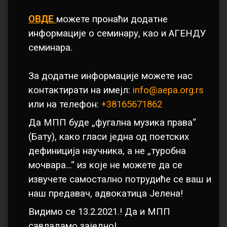
ОВДЕ
можете пронаћи додатне
информације о семинару, као и АГЕНДУ
семинара.
За додатне информације можете нас
контактирати на имејл:
info@aepa.org.rs
или на телефон:
+38165671862
Да МПП буде „фугална музика права“
(Батy), како гласи једна од поетских
дефиниција научника, а не „туробна
мочвара…“ из које не можете да се
извучете самостално потрудиће се ваш и
наш предавач, адвокатица Јелена!
Видимо се 13.2.2021.! Да и МПП
савладамо заједно!