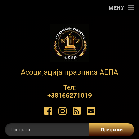
Почетна
МЕНУ
АЕПА
О нама
Контакт
Обуке
АЕПА
Асоцијација правника АЕПА
Пројекти
Тел:
+38166271019
ЋИР
Фацебоок
Инстаграм
РСС
Е-маил