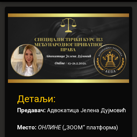
Специјалистички
Цатегориес:
Постед он
Упдатед он
бy
Курс
vladimir
22/01/2021
22/01/2021
курс
из
међународног
приватног
права
Детаљи:
Предавач:
Адвокатица Јелена Дујмовић
Место:
ОНЛИНЕ
(„ЗООМ“ платформа)