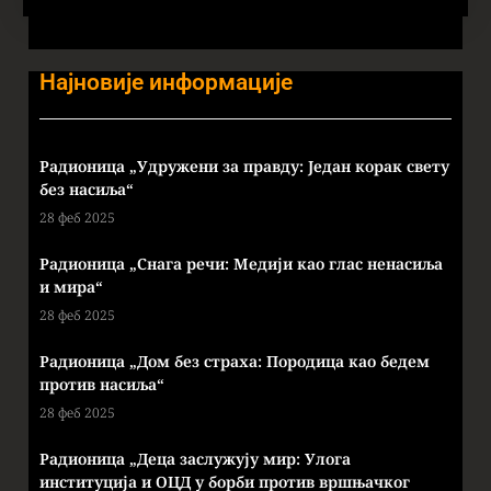
Најновије информације
Радионица „Удружени за правду: Један корак свету
без насиља“
28 феб 2025
Радионица „Снага речи: Медији као глас ненасиља
и мира“
28 феб 2025
Радионица „Дом без страха: Породица као бедем
против насиља“
28 феб 2025
Радионица „Деца заслужују мир: Улога
институција и ОЦД у борби против вршњачког