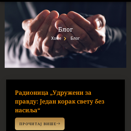
Блог
Хоме
Блог
Радионица „Удружени за
правду: Један корак свету без
насиља“
ПРОЧИТАЈ ВИШЕ