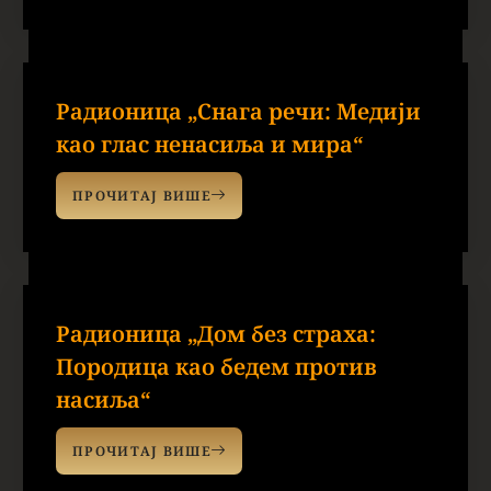
Радионица „Снага речи: Медији
као глас ненасиља и мира“
ПРОЧИТАЈ ВИШЕ
Радионица „Дом без страха:
Породица као бедем против
насиља“
ПРОЧИТАЈ ВИШЕ