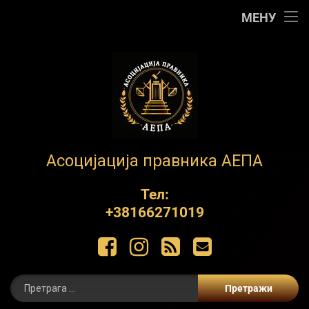
Почетна
МЕНУ
АЕПА
О нама
Контакт
Обуке
АЕПА
Асоцијација правника АЕПА
Пројекти
Тел:
+38166271019
ЋИР
Фацебоок
Инстаграм
РСС
Е-маил