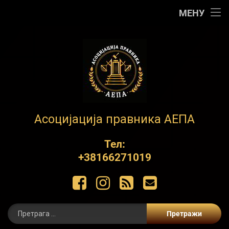
Почетна
МЕНУ
АЕПА
О нама
Контакт
Обуке
АЕПА
Асоцијација правника АЕПА
Пројекти
Тел:
+38166271019
ЋИР
Фацебоок
Инстаграм
РСС
Е-маил