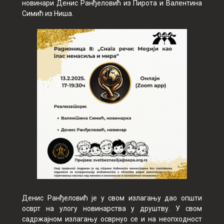
новинари Денис Ранђеловић из Пирота и Валентина
Симић из Ниша.
Денис Ранђеловић је у свом излагању дао општи
осврт на улогу новинарства у друштву. У свом
садржајном излагању осврнуо се и на неопходност