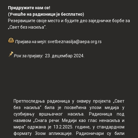
Придружите
нам
се!
(Учешће на радионици је бесплатно)
Резервишите своје место и будите део заједничке борбе за
„Свет без насиља“.
Пријава
на
мејл:
svetbeznasilja@aepa.org.rs
Рок
за
пријаву:
23. децембар 2024.
Претпоследња радионица у оквиру пројекта „Свет
без насиља“ била је посвећена улози медија у
сузбијању вршњачког насиља. Радионица под
називом „Снага речи: Медији као глас ненасиља и
мира“ одржана је 13.2.2025. године, у стандардном
формату Зоом апликације. Радионичари су били