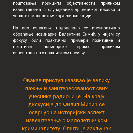
поштовања принципа објективности приликом
извештавања о случајевима вршњачког насиља и
уопште о малолетничкој делинквенцији.
На ово излагање надовезало се инспиративно
обраћање новинарке Валентина Симић, у чијем су
фокусу били практични примери позитивне и
негативне новинарске праксе приликом
извештавања о вршњачком насиљу.
Овакав приступ изазвао је велику
пажњу и заинтересованост свих
учесника радионице. На крају
дискусије др Филип Мирић се
осврнуо на историјски аспект
извештавања о малолетничком
криминалитету. Општи је закључак