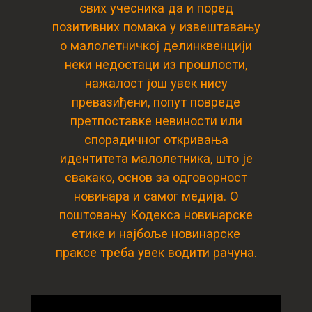
свих учесника да и поред
позитивних помака у извештавању
о малолетничкој делинквенцији
неки недостаци из прошлости,
нажалост још увек нису
превазиђени, попут повреде
претпоставке невиности или
спорадичног откривања
идентитета малолетника, што је
свакако, основ за одговорност
новинара и самог медија. О
поштовању Кодекса новинарске
етике и најбоље новинарске
праксе треба увек водити рачуна.