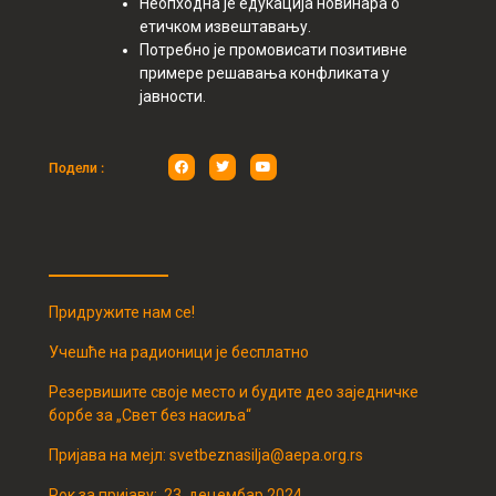
Неопходна је едукација новинара о
етичком извештавању.
Потребно је промовисати позитивне
примере решавања конфликата у
јавности.
Подели :
Придружите нам се!
Учешће на радионици је бесплатно
Резервишите своје место и будите део заједничке
борбе за „Свет без насиља“
Пријава на мејл:
svetbeznasilja@aepa.org.rs
Рок за пријаву: 23. децембар 2024.