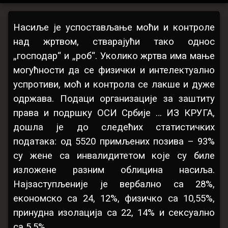
Насиље
Цатегориес:
Постед он
Упдатед он
бy
Догађаји
vladimir
10/05/2020
10/05/2020
Насиље је успостављање моћи и контроле
је
над жртвом, стварајући тако однос
успостављање
„господар“ и „роб“. Уколико жртва има мање
моћи
могућности да се физички и интелектуално
и
успротиви, моћ и контрола се лакше и дуже
одржава. Подаци организације за заштиту
контроле
права и подршку ОСИ Србије … ИЗ КРУГА,
над
дошла је до следећих статистичких
жртвом
података: од 5520 примљених позива – 93%
су жене са инвалидитетом које су биле
изложене разним облицина насиља.
Најзаступљеније је вербално са 28%,
економско са 24, 12%, физичко са 10,55%,
принудна изолација са 22, 14% и сексуално
са 5,5%.