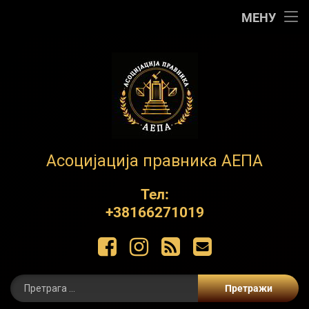
Почетна
МЕНУ
АЕПА
О нама
Контакт
Обуке
АЕПА
Асоцијација правника АЕПА
Пројекти
Тел:
+38166271019
ЋИР
Фацебоок
Инстаграм
РСС
Е-маил