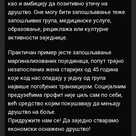
као и амбицију да позитивно утичу на
друштво. Оне могу бити запошљавање теже
запошљивих група, медицинске услуге,
образовање, рециклажа или културне
активности заједнице.
Практичан пример јесте запошљавање
маргинализованих појединаца, попут трајно
незапослених жена старијих од 45 година
које код нас спадају у једну од група
највише погођених транзицијом. Социјалним
предузећима профит није циљ сам по себи,
већ средство којим покушавају да мењају
друштво на боље.
Придружите нам се! Да заједно стварамо
економски оснажено друштво!