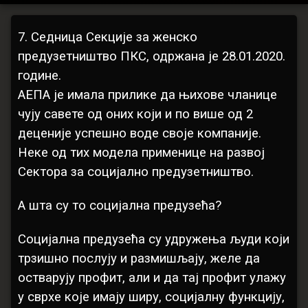
7.
Цатегориес:
Постед он
Упдатед он
бy
Догађаји
Марија Дедовић
04/05/2020
04/05/2020
7. Седница Секције за женско
Седница
предузетништво ПКС, одржана је 28.01.2020.
Секције
године.
за
АЕПА је имала прилике да њихове чланице
женско
чују савете од оних који и по више од 2
деценије успешно воде своје компаније.
предузетништво
Неке од тих модела применице на развој
ПКС
Сектора за социјално предузетништво.
А шта су то социјална предузећа?
Социјална предузећа су удружења људи који
трзишно послују и размишљају, желе да
остварују профит, али и да тај профит улажу
у сврхе које имају ширу, социјалну функцију,