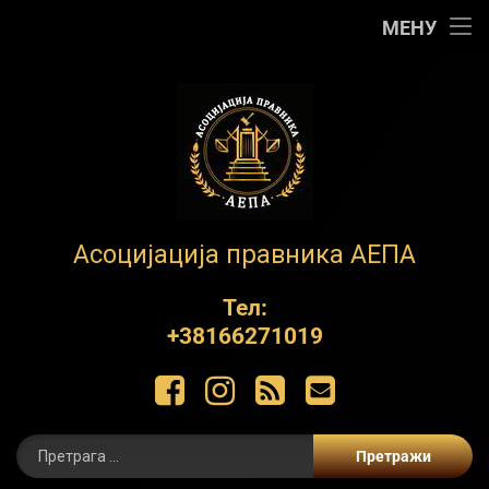
Почетна
МЕНУ
АЕПА
О нама
Контакт
Обуке
АЕПА
Асоцијација правника АЕПА
Пројекти
Тел:
+38166271019
ЋИР
Фацебоок
Инстаграм
РСС
Е-маил