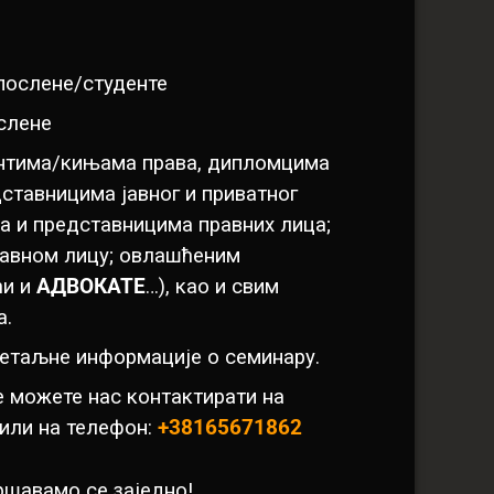
апослене/студенте
ослене
нтима/кињама права, дипломцима
дставницима јавног и приватног
а и представницима правних лица;
равном лицу; овлашћеним
ћи и
АДВОКАТЕ
…), као и свим
а.
етаљне информације о семинару.
 можете нас контактирати на
или на телефон:
+38165671862
ршавамо се заједно!