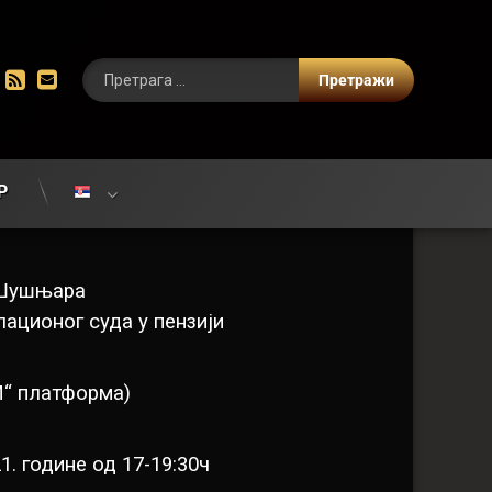
цебоок
Инстаграм
РСС
Е-маил
Р
 Шушњара
ационог суда у пензији
“ платформа)
021. године од 17-19:30ч