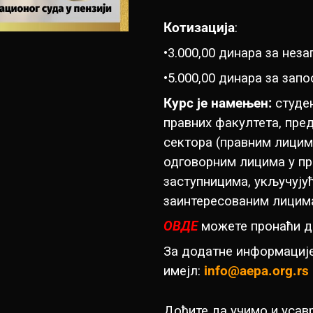
Котизација
:
•3.000,00 динара за нез
•5.000,00 динара за зап
Курс је намењен:
студе
правних факултета, пре
сектора (правним лицим
одговорним лицима у п
заступницима, укључују
заинтересованим лицим
ОВДЕ
можете пронаћи д
За додатне информације
имејл:
info@aepa.org.rs
Дођите да учимо и усав