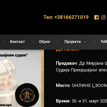
Фа
Тел:
+38166271019
Контакт
Обуке
Пројекти
ЋИ
Детаљи:
Предавач
: Др Мирјана
Судија Прекршајног апел
Место
: ОНЛИНЕ („ЗООМ
Време
: 30. и 31. март 2