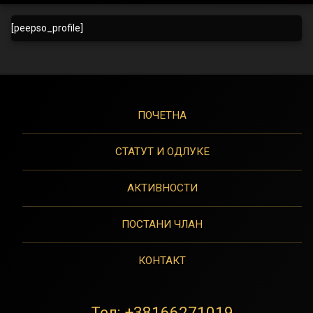
Усер
[peepso_profile]
Профиле
ПОЧЕТНА
СТАТУТ И ОДЛУКЕ
АКТИВНОСТИ
ПОСТАНИ ЧЛАН
КОНТАКТ
Тел:
+38166271019