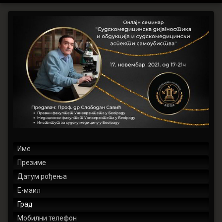
Пријава
–
Семинар
–
Проф.
др
Слободан
Савић
–
самоубиство
&
обдукција