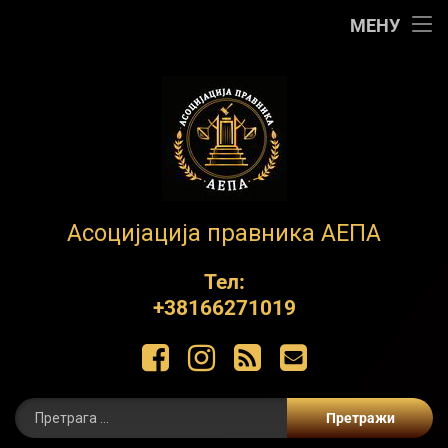
Почетна
МЕНУ
АЕПА
О нама
Контакт
Обуке
АЕПА
Асоцијација правника АЕПА
Пројекти
Тел:
+38166271019
ЋИР
Фацебоок
Инстаграм
РСС
Е-маил