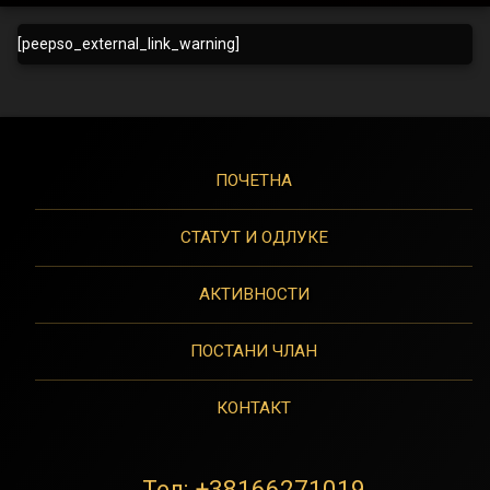
Yоу
[peepso_external_link_warning]
аре
абоут
то
бе
ПОЧЕТНА
редирецтед
СТАТУТ И ОДЛУКЕ
АКТИВНОСТИ
ПОСТАНИ ЧЛАН
КОНТАКТ
Тел:
+38166271019